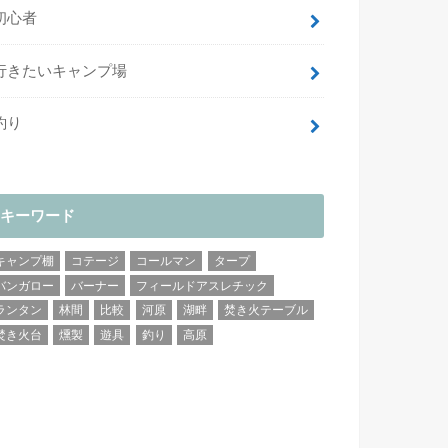
初心者
行きたいキャンプ場
釣り
キーワード
キャンプ棚
コテージ
コールマン
タープ
バンガロー
バーナー
フィールドアスレチック
ランタン
林間
比較
河原
湖畔
焚き火テーブル
焚き火台
燻製
遊具
釣り
高原