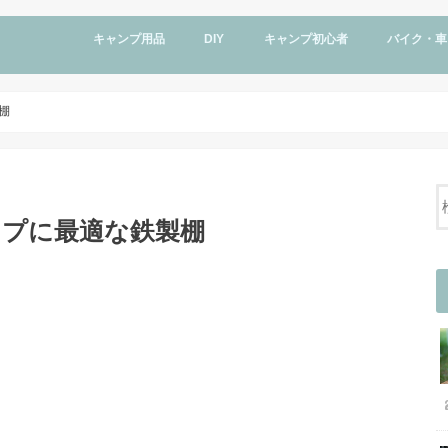
キャンプ用品
DIY
キャンプ初心者
バイク・車
ハーレー
vmax1200
釣り
棚
ンプに最適な鉄製棚