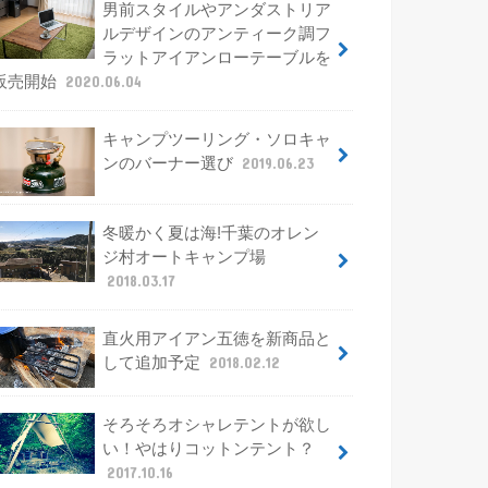
男前スタイルやアンダストリア
ルデザインのアンティーク調フ
ラットアイアンローテーブルを
販売開始
2020.06.04
キャンプツーリング・ソロキャ
ンのバーナー選び
2019.06.23
冬暖かく夏は海!千葉のオレン
ジ村オートキャンプ場
2018.03.17
直火用アイアン五徳を新商品と
して追加予定
2018.02.12
そろそろオシャレテントが欲し
い！やはりコットンテント？
2017.10.16