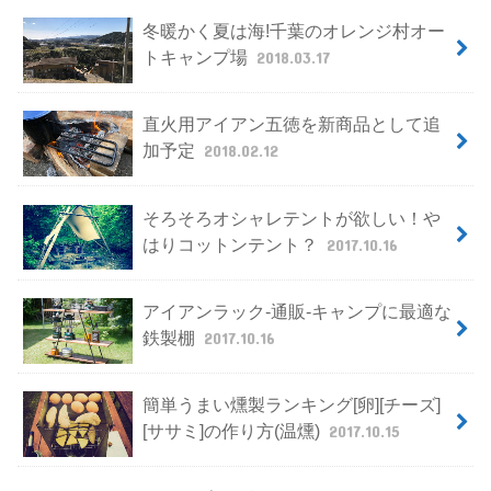
冬暖かく夏は海!千葉のオレンジ村オー
トキャンプ場
2018.03.17
直火用アイアン五徳を新商品として追
加予定
2018.02.12
そろそろオシャレテントが欲しい！や
はりコットンテント？
2017.10.16
アイアンラック-通販-キャンプに最適な
鉄製棚
2017.10.16
簡単うまい燻製ランキング[卵][チーズ]
[ササミ]の作り方(温燻)
2017.10.15