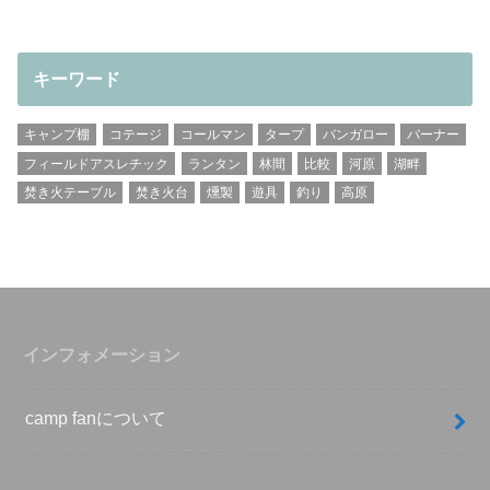
キーワード
キャンプ棚
コテージ
コールマン
タープ
バンガロー
バーナー
フィールドアスレチック
ランタン
林間
比較
河原
湖畔
焚き火テーブル
焚き火台
燻製
遊具
釣り
高原
インフォメーション
camp fanについて