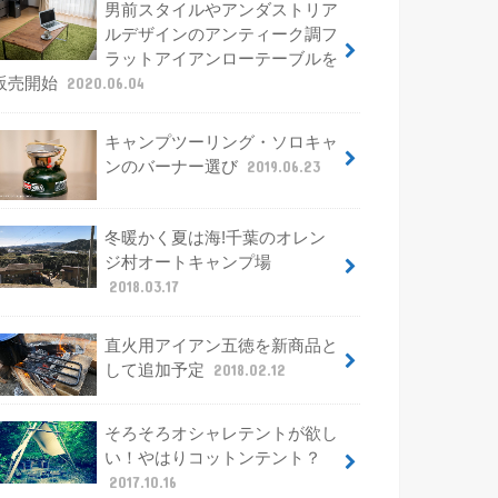
男前スタイルやアンダストリア
ルデザインのアンティーク調フ
ラットアイアンローテーブルを
販売開始
2020.06.04
キャンプツーリング・ソロキャ
ンのバーナー選び
2019.06.23
冬暖かく夏は海!千葉のオレン
ジ村オートキャンプ場
2018.03.17
直火用アイアン五徳を新商品と
して追加予定
2018.02.12
そろそろオシャレテントが欲し
い！やはりコットンテント？
2017.10.16