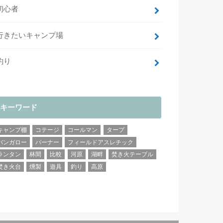
初心者
行きたいキャンプ場
釣り
キーワード
キャンプ棚
コテージ
コールマン
タープ
バンガロー
バーナー
フィールドアスレチック
ランタン
林間
比較
河原
湖畔
焚き火テーブル
焚き火台
燻製
遊具
釣り
高原