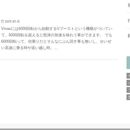
2017.07.13
Vmaxには6000回転から始動するVブーストという機構がついてい
て、6000回転を超えると怒涛の加速を味わう事ができます。 でも
6000回転って、街乗りだとそんなにぶん回す事も無いし、せいぜ
い高速に乗る時や追い越し時。…