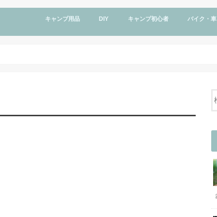
キャンプ用品
DIY
キャンプ初心者
バイク・車
ハーレー
vmax1200
釣り