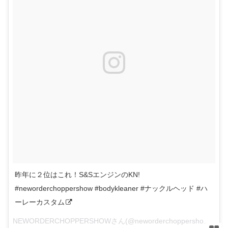
昨年に２位はこれ！S&SエンジンのKN!
#neworderchoppershow #bodykleaner #ナックルヘッド #ハ
ーレーカスタム
NEWORDERCHOPPERSHOWさん(@neworderchoppershow)がシェアした投稿 –