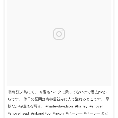
湘南 江ノ島にて。 今週もバイクに乗ってないので過去picか
らです。 休日の昼間は表参道並みに人で溢れるとこです。 早
朝だから撮れる写真。 #harleydavidson #harley #shovel
#shovelhead #nikond750 #nikon #ハーレー #ハーレーダビ