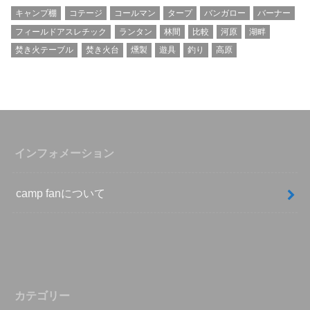
キャンプ棚
コテージ
コールマン
タープ
バンガロー
バーナー
フィールドアスレチック
ランタン
林間
比較
河原
湖畔
焚き火テーブル
焚き火台
燻製
遊具
釣り
高原
インフォメーション
camp fanについて
カテゴリー