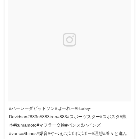
#ハーレーダビッドソン#はーれー#Harley-
Davidson#883n#883iron#883#スポーツスター#スポスタ#熊
本#kumamoto#マフラー交換#バンス&ハインズ
#vance&hines#爆音#やべぇ#ボボボボボー#理想#着々と進ん