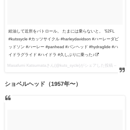
給油して近所をパトロール。 たまには乗らないと。 '52FL
#kutssycle #カッツサイクル #harleydavidson #ハーレーダビ
ッドソン #ハーレー #panhead #パンヘッド #hydraglide #ハ
イドラグライド #ハイドラ #久しぶりに乗った♪
Masafumi Katsumataさん(@kuts_sycle)がシェアした投稿 –
2017 
ショベルヘッド（1957年〜）