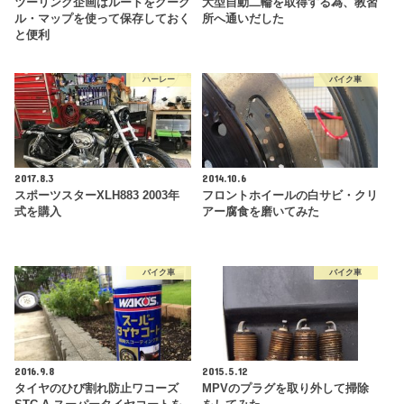
ツーリング企画はルートをグーグ
大型自動二輪を取得する為、教習
ル・マップを使って保存しておく
所へ通いだした
と便利
ハーレー
バイク車
2017.8.3
2014.10.6
スポーツスターXLH883 2003年
フロントホイールの白サビ・クリ
式を購入
アー腐食を磨いてみた
バイク車
バイク車
2016.9.8
2015.5.12
タイヤのひび割れ防止ワコーズ
MPVのプラグを取り外して掃除