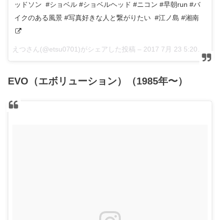
ッドソン #ショベル #ショベルヘッド #ニコン #早朝run #バ
イクのある風景 #写真好きな人と繋がりたい #江ノ島 #湘南
えつさん(@etsu0701)がシェアした投稿 –
2017 7月 23 5:20午後 PDT
EVO（エボリューション）（1985年〜）