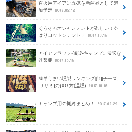
直火用アイアン五徳を新商品として追
加予定
2018.02.12
そろそろオシャレテントが欲しい！や
はりコットンテント？
2017.10.16
アイアンラック-通販-キャンプに最適な
鉄製棚
2017.10.16
簡単うまい燻製ランキング[卵][チーズ]
[ササミ]の作り方(温燻)
2017.10.15
キャンプ用の棚総まとめ！
2017.09.29